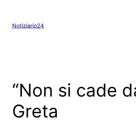
Skip
to
content
Notiziario24
“Non si cade da
Greta