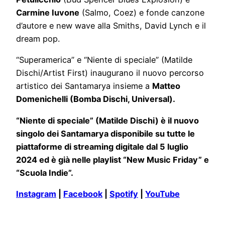
Carmine Iuvone
(Salmo, Coez) e fonde canzone
d’autore e new wave alla Smiths, David Lynch e il
dream pop.
“Superamerica” e “Niente di speciale” (Matilde
Dischi/Artist First) inaugurano il nuovo percorso
artistico dei Santamarya insieme a
Matteo
Domenichelli (Bomba Dischi, Universal).
“Niente di speciale” (Matilde Dischi) è il nuovo
singolo dei Santamarya disponibile su tutte le
piattaforme di streaming digitale dal 5 luglio
2024 ed è già nelle playlist “New Music Friday” e
“Scuola Indie”.
Instagram
|
Facebook
|
Spotify
|
YouTube