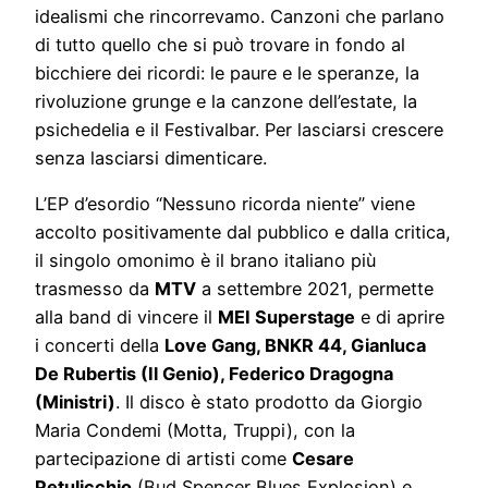
idealismi che rincorrevamo. Canzoni che parlano
di tutto quello che si può trovare in fondo al
bicchiere dei ricordi: le paure e le speranze, la
rivoluzione grunge e la canzone dell’estate, la
psichedelia e il Festivalbar. Per lasciarsi crescere
senza lasciarsi dimenticare.
L’EP d’esordio “Nessuno ricorda niente” viene
accolto positivamente dal pubblico e dalla critica,
il singolo omonimo è il brano italiano più
trasmesso da
MTV
a settembre 2021, permette
alla band di vincere il
MEI Superstage
e di aprire
i concerti della
Love Gang, BNKR 44, Gianluca
De Rubertis (Il Genio), Federico Dragogna
(Ministri)
. Il disco è stato prodotto da Giorgio
Maria Condemi (Motta, Truppi), con la
partecipazione di artisti come
Cesare
Petulicchio
(Bud Spencer Blues Explosion) e