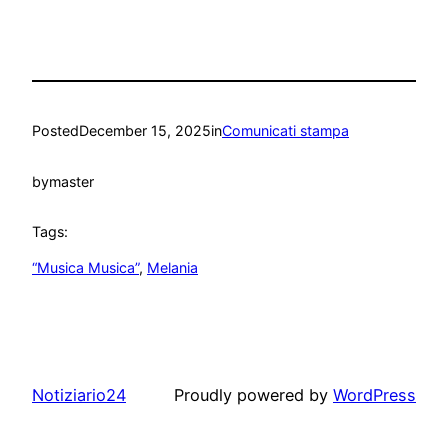
Posted
December 15, 2025
in
Comunicati stampa
by
master
Tags:
“Musica Musica”
, 
Melania
Notiziario24
Proudly powered by
WordPress