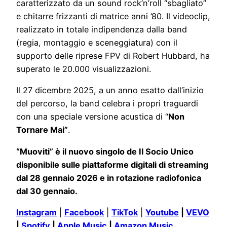
caratterizzato da un sound rock’n’roll “sbagliato”
e chitarre frizzanti di matrice anni ’80. Il videoclip,
realizzato in totale indipendenza dalla band
(regia, montaggio e sceneggiatura) con il
supporto delle riprese FPV di Robert Hubbard, ha
superato le 20.000 visualizzazioni.
Il 27 dicembre 2025, a un anno esatto dall’inizio
del percorso, la band celebra i propri traguardi
con una speciale versione acustica di “
Non
Tornare Mai”
.
“Muoviti” è il nuovo singolo de Il Socio Unico
disponibile sulle piattaforme digitali di streaming
dal 28 gennaio 2026 e in rotazione radiofonica
dal 30 gennaio.
Instagram
|
Facebook
|
TikTok
|
Youtube
|
VEVO
|
Spotify
|
Apple Music
|
Amazon Music