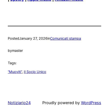
Posted
January 27, 2026
in
Comunicati stampa
by
master
Tags:
“Muoviti”
, 
Il Socio Unico
Notiziario24
Proudly powered by
WordPress