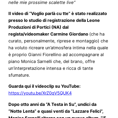
nelle mie prossime scalette live”
Il video di “Voglio parlà cu tte” è stato realizzato
presso lo studio di registrazione della Leone
Produzioni di Portici (NA) dal
regista/videomaker Carmine Giordano
(che ha
curato, personalmente, riprese e montaggio) che
ha voluto ricreare un’atmosfera intima nella quale
è proprio Gianni Fiorellino ad accompagnare al
piano Monica Sarnelli che, del brano, offre
un’interpretazione intensa e ricca di tante
sfumature.
Guarda qui il videoclip su YouTube:
https://youtu.be/XrZ0qV5QUK4
Dopo otto anni da “A Testa in Su”, undici da
“Notte Lenta” e quasi venti da “Lazzare Felici”,
Monica Sarnelli ritorna con un nuovo album, “’E