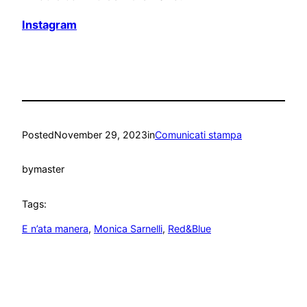
Instagram
Posted
November 29, 2023
in
Comunicati stampa
by
master
Tags:
E n’ata manera
, 
Monica Sarnelli
, 
Red&Blue