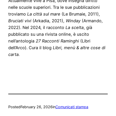
Attualmente vive a Pisa, dove insegna diritto
nelle scuole superiori. Tra le sue pubblicazioni
troviamo
La città sul mare
(Le Brumaie, 2011),
Bruciati vivi
(Arkadia, 2021),
Winday
(Armando,
2022). Nel 2024, il racconto
La scelta
, già
pubblicato su una rivista online, è uscito
nell’antologia
27 Racconti Raminghi
(Libri
dell’Arco). Cura il blog
Libri, menù & altre cose di
carta.
Posted
February 26, 2026
in
Comunicati stampa