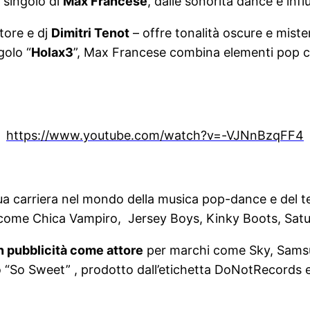
o singolo di
Max Francese
, dalle sonorità dance e inf
ttore e dj
Dimitri Tenot
– offre tonalità oscure e mis
golo “
Holax3
”, Max Francese combina elementi pop c
https://www.youtube.com/watch?
v=-VJNnBzqFF4
sua carriera nel mondo della musica pop-dance e del t
 come Chica Vampiro, Jersey Boys, Kinky Boots, Satu
in pubblicità come attore
per marchi come Sky, Samsun
 “So Sweet” , prodotto dall’etichetta DoNotRecords e 