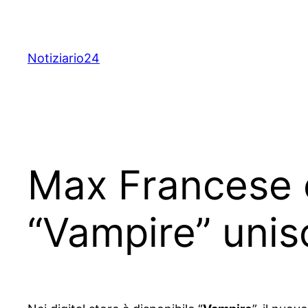
Skip
to
content
Notiziario24
Max Francese e 
“Vampire” unis