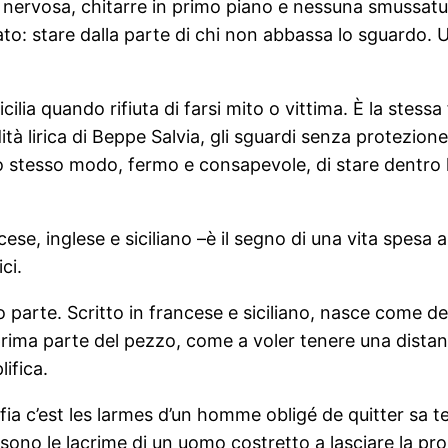
ta, nervosa, chitarre in primo piano e nessuna smussa
ato: stare dalla parte di chi non abbassa lo sguardo. 
cilia quando rifiuta di farsi mito o vittima. È la stessa
udità lirica di Beppe Salvia, gli sguardi senza protezione
o stesso modo, fermo e consapevole, di stare dentro la
ncese, inglese e siciliano –è il segno di una vita spesa
ci.
tto parte. Scritto in francese e siciliano, nasce come d
 prima parte del pezzo, come a voler tenere una distan
ifica.
ia c’est les larmes d’un homme obligé de quitter sa t
sono le lacrime di un uomo costretto a lasciare la pro