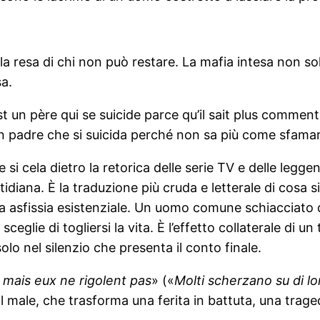
gna, la resa di chi non può restare. La mafia intesa no
sa.
st un père qui se suicide parce qu’il sait plus comment 
n padre che si suicida perché non sa più come sfamare
 cela dietro la retorica delle serie TV e delle leggend
diana. È la traduzione più cruda e letterale di cosa sig
 asfissia esistenziale. Un uomo comune schiacciato d
eglie di togliersi la vita. È l’effetto collaterale di 
lo nel silenzio che presenta il conto finale.
 mais eux ne rigolent pas
» («
Molti scherzano su di l
l male, che trasforma una ferita in battuta, una trage