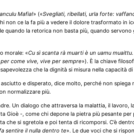
fanculu Mafia!
» («
Svegliati, ribellati, urla forte: vaffa
 chi non ce la fa più a vedere il dolore trasformato in 
bile quando la retorica non basta più, quando servono ge
llo morale: «
Cu sì scanta rà muarti è un uamu muaittu. 
 per come vive, vive per sempre
»). È la chiave filoso
apevolezza che la dignità si misura nella capacità di s
asciutto e disperato, dice molto, perché non spiega 
 non normalizzare più.
adre. Un dialogo che attraversa la malattia, il lavoro, l
ta Gioè -, come chi depone la pietra più pesante per 
ta che si sgretola e poi tenta di ricomporsi. C’è dentro
fa sentire il nulla dentro te
». Le due voci che si risp