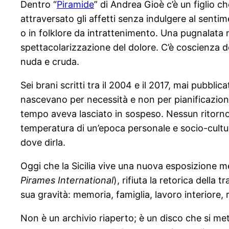
Dentro “
Piramide
” di Andrea Gioè c’è un figlio c
attraversato gli affetti senza indulgere al sentim
o in folklore da intrattenimento. Una pugnalata ne
spettacolarizzazione del dolore. C’è coscienza del
nuda e cruda.
Sei brani scritti tra il 2004 e il 2017, mai pubbli
nascevano per necessità e non per pianificazione.
tempo aveva lasciato in sospeso. Nessun ritorno 
temperatura di un’epoca personale e socio-cultural
dove dirla.
Oggi che la Sicilia vive una nuova esposizione med
Pirames International
), rifiuta la retorica della
sua gravità: memoria, famiglia, lavoro interiore, r
Non è un archivio riaperto; è un disco che si me