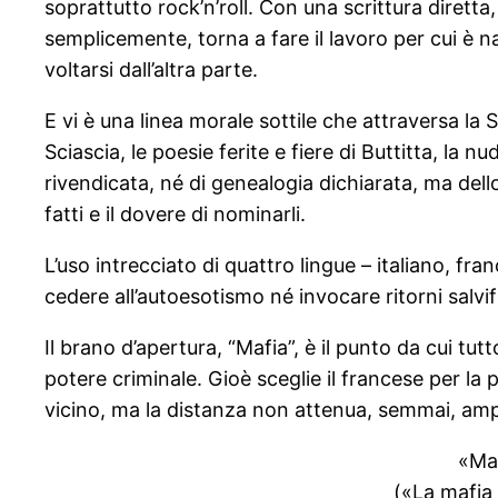
soprattutto rock’n’roll. Con una scrittura diret
semplicemente, torna a fare il lavoro per cui è n
voltarsi dall’altra parte.
E vi è una linea morale sottile che attraversa la Si
Sciascia, le poesie ferite e fiere di Buttitta, la n
rivendicata, né di genealogia dichiarata, ma dell
fatti e il dovere di nominarli.
L’uso intrecciato di quattro lingue – italiano, fra
cedere all’autoesotismo né invocare ritorni salvifi
Il brano d’apertura, “Mafia”, è il punto da cui tu
potere criminale. Gioè sceglie il francese per la
vicino, ma la distanza non attenua, semmai, ampl
«Maf
(«La mafia 