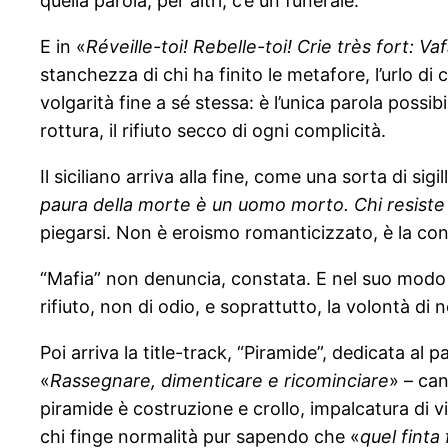
quella parola, per altri, c’è un funerale.
E in «
Réveille-toi! Rebelle-toi! Crie très fort: Va
stanchezza di chi ha finito le metafore, l’urlo di
volgarità fine a sé stessa: è l’unica parola possi
rottura, il rifiuto secco di ogni complicità.
Il siciliano arriva alla fine, come una sorta di sigi
paura della morte è un uomo morto. Chi resiste
piegarsi. Non è eroismo romanticizzato, è la cons
“Mafia” non denuncia, constata. E nel suo modo 
rifiuto, non di odio, e soprattutto, la volontà di
Poi arriva la title-track, “Piramide”, dedicata al p
«
Rassegnare, dimenticare e ricominciare
» – can
piramide è costruzione e crollo, impalcatura di vi
chi finge normalità pur sapendo che «
quel finta 