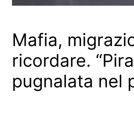
Mafia, migrazio
ricordare. “Pi
pugnalata nel p