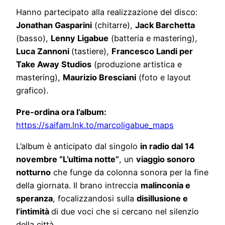
Hanno partecipato alla realizzazione del disco:
Jonathan Gasparini
(chitarre),
Jack Barchetta
(basso),
Lenny Ligabue
(batteria e mastering),
Luca Zannoni
(tastiere),
Francesco Landi per
Take Away Studios
(produzione artistica e
mastering),
Maurizio Bresciani
(foto e layout
grafico).
Pre-ordina ora l’album:
https://saifam.lnk.to/marcoligabue_maps
L’album è anticipato dal singolo
in radio dal 14
novembre “L’ultima notte”
, un
viaggio sonoro
notturno
che funge da colonna sonora per la fine
della giornata. Il brano intreccia
malinconia e
speranza
, focalizzandosi sulla
disillusione e
l’intimità
di due voci che si cercano nel silenzio
della città.