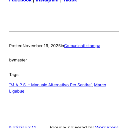
Posted
November 19, 2025
in
Comunicati stampa
by
master
Tags:
“M.A.P.S. – Manuale Alternativo Per Sentire”
, 
Marco
Ligabue
Notiziario24
Proudly powered by
WordPress