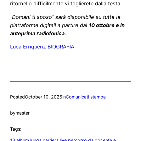
ritornello difficilmente vi toglierete dalla testa.
“Domani ti sposo” sarà disponibile su tutte le
piattaforme digitali a partire dal
10 ottobre e in
anteprima radiofonica.
Luca Erriquenz BIOGRAFIA
Posted
October 10, 2025
in
Comunicati stampa
by
master
Tags:
13 album lunga carriera live percorso da docente e