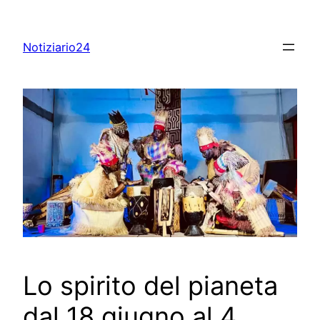
Skip
to
Notiziario24
content
Lo spirito del pianeta
dal 18 giugno al 4