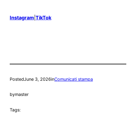
Instagram
|
TikTok
Posted
June 3, 2026
in
Comunicati stampa
by
master
Tags: