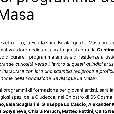
 Masa
etto Tito, la Fondazione Bevilacqua La Masa presenterà
ativo a loro dedicato, curato quest’anno da
Cristin
rico di curare il programma annuale di residenze artist
nde curiosità verso il lavoro di questi quindici artist
nstaurare con loro uno scambio reciproco e proficuo 
del nome della Fondazione Bevilacqua La Masa».
chi programmi di formazione per giovani artisti, sarà l
igiosi spazi della Giudecca, nel Chiostro di SS Cosma
, Elsa Scagliarini, Giuseppe Lo Cascio, Alexander K
 Golysheva, Chiara Peruch, Matteo Rattini, Carlo N