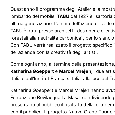
Quest’anno il programma degli Atelier e la mostra 
lombardo del mobile.
TABU
dal 1927 è “sartoria 
ultima generazione. L’anima dell’azienda risiede ne
TABU è nota presso architetti, designer e creativi
forestali alla neutralità carbonica), per lo slan
Con TABU verrà realizzato il progetto specifico
dell’azienda con la creatività degli artisti.
Come ogni anno, al termine della presentazione, 
Katharina Goeppert
e
Marcel Mrejen
, i due art
Italia e dall’Institut Français Italia, alla luce del
Katharina Goeppert e Marcel Mrejen hanno avuto l
Fondazione Bevilacqua La Masa, condividendo gli s
presentano al pubblico il risultato della loro pe
con il pubblico. Il progetto Nuovo Grand Tour è ri