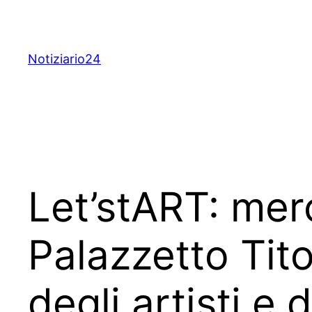
Skip
to
content
Notiziario24
Let’stART: mer
Palazzetto Tit
degli artisti e