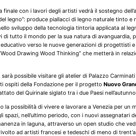
finale con i lavori degli artisti vedrà il sostegno dell
del legno”: produce piallacci di legno naturale tinto e 
llo sviluppo della tecnologia tintoria applicata al legn
 di tutto il mondo per la sua natura di avanguardia, per
cio educativo verso le nuove generazioni di progettisti
 “Wood Drawing Wood Thinking” che metterà in relazio
sarà possibile visitare gli atelier di Palazzo Carmina
isti ospiti della Fondazione per il progetto
Nuovo Gran
 Trattato del Quirinale siglato tra i due Paesi nell’autunn
a possibilità di vivere e lavorare a Venezia per un me
pazi, nell’ultimo periodo, con i nuovi assegnatari degl
rmanenza in laguna, attraverso un open studio che vedr
volto ad artisti francesi e tedeschi di meno di trent’a