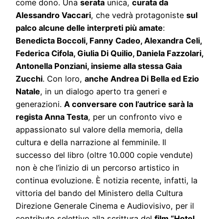
come dono. Una
serata
unica,
curata da
Alessandro Vaccari
, che vedrà protagoniste
sul
palco alcune delle interpreti più amate
:
Benedicta Boccoli, Fanny Cadeo, Alexandra Celi,
Federica Cifola, Giulia Di Quilio, Daniela Fazzolari,
Antonella Ponziani, insieme alla stessa Gaia
Zucchi
. Con loro,
anche Andrea Di Bella ed Ezio
Natale
, in un dialogo aperto tra generi e
generazioni.
A conversare con l’autrice sarà la
regista Anna Testa
, per un confronto vivo e
appassionato sul valore della memoria, della
cultura e della narrazione al femminile. Il
successo del libro (oltre 10.000 copie vendute)
non è che l’inizio di un percorso artistico in
continua evoluzione. È notizia recente, infatti, la
vittoria del bando del Ministero della Cultura
Direzione Generale Cinema e Audiovisivo, per il
contributo selettivo alla scrittura del
film “Hotel