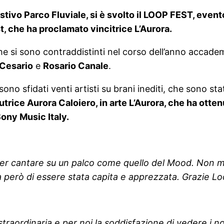
stivo Parco Fluviale, si è svolto il LOOP FEST, e
, che ha proclamato vincitrice L’Aurora.
che si sono contraddistinti nel corso dell’anno accad
 Cesario
e
Rosario Canale
.
i sono sfidati venti artisti su brani inediti, che sono sta
utrice Aurora Caloiero, in arte L’Aurora, che ha ott
Sony Music Italy.
oter cantare su un palco come quello del Mood. Non m
a però di essere stata capita e apprezzata. Grazie L
straordinaria e per noi la soddisfazione di vedere i no