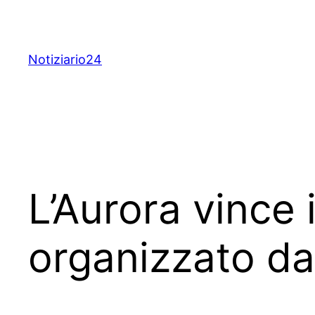
Skip
to
content
Notiziario24
L’Aurora vince 
organizzato d