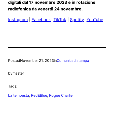
digitali dal 17 novembre 2023 e in rotazione
radiofonica da venerdì 24 novembre.
Instagram
|
Facebook
|
TikTok
|
Spotify
|
YouTube
Posted
November 21, 2023
in
Comunicati stampa
by
master
Tags:
La tempesta
, 
Red&Blue
, 
Rogue Charlie