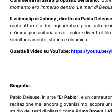
Commenta l’artista a proposito del brano:
“
John
momento ero immerso dentro ‘Le mer’ di Debus
Il videoclip di ‘Johnny’, diretto da Pablo Deleus
ruota attorno a due inquadrature principali che 
un’immagine unitaria dove il colore diventa il fil
simultaneamente, statica e dinamica.
Guarda il video su YouTube:
https://youtu.be
Biografia
Pablo Deleuse, in arte “
Er Pablo”
, è un cantauto
recitazione ma, ancora giovanissimo, scopre una 
studio dei testi di pilastri come
Primo Brown, i V