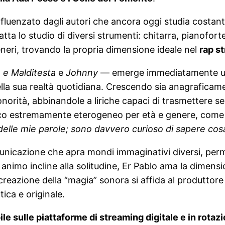
, influenzato dagli autori che ancora oggi studia costan
ta lo studio di diversi strumenti: chitarra, pianofort
neri, trovando la propria dimensione ideale nel
rap s
 e Malditesta
e
Johnny
— emerge immediatamente una 
a sua realtà quotidiana. Crescendo sia anagraficame
orità, abbinandole a liriche capaci di trasmettere se
lico estremamente eterogeneo per età e genere, come lu
delle mie parole; sono davvero curioso di sapere cosa
comunicazione che apra mondi immaginativi diversi, pe
animo incline alla solitudine, Er Pablo ama la dimensi
 creazione della “magia” sonora si affida al produttor
ica e originale.
ile sulle piattaforme di streaming digitale e in rota