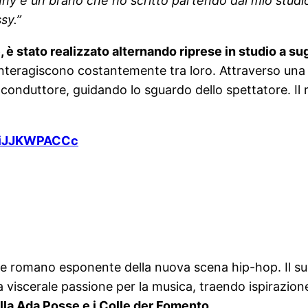
ny è un brano che ho scritto partendo dal mio studio 
sy.”
e, è stato realizzato alternando riprese in studio a 
interagiscono costantemente tra loro. Attraverso una r
o conduttore, guidando lo sguardo dello spettatore. Il r
/yiJJKWPACCc
re romano esponente della nuova scena hip-hop. Il suo 
viscerale passione per la musica, traendo ispirazione
illa Ada Posse e i Colle der Fomento
.