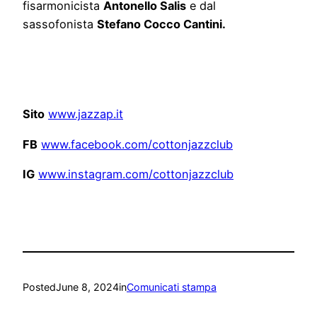
fisarmonicista
Antonello Salis
e dal
sassofonista
Stefano Cocco Cantini.
Sito
www.jazzap.it
FB
www.facebook.com/
cottonjazzclub
IG
www.instagram.com/
cottonjazzclub
Posted
June 8, 2024
in
Comunicati stampa