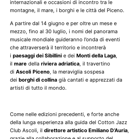
internazionali e occasioni di incontro tra le
montagne, il mare, i borghi e le città del Piceno.
A partire dal 14 giugno e per oltre un mese e
mezzo, fino al 30 luglio, i nomi del panorama
musicale mondiale guideranno l’onda di eventi
che attraverserà il territorio e incontrerà
i
paesaggi dei Sibillini
e dei
Monti della Laga
,
il
mare
della
riviera
adriatica
, il travertino
di
Ascoli
Piceno
, la meraviglia sospesa
dei
borghi di collina
già cantati e apprezzati da
artisti di tutto il mondo.
Come nelle edizioni precedenti, e forte anche
della lunga esperienza alla guida del Cotton Jazz
Club Ascoli, il
direttore artistico Emiliano D’Auria
,
grazie alla collaborazione e al supporto del