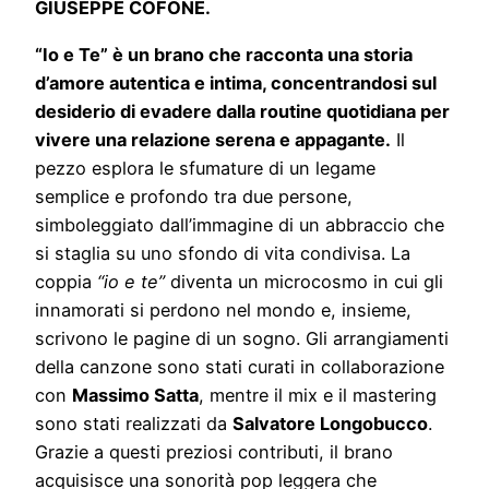
GIUSEPPE COFONE.
“Io e Te” è un brano che racconta una storia
d’amore autentica e intima, concentrandosi sul
desiderio di evadere dalla routine quotidiana per
vivere una relazione serena e appagante.
Il
pezzo esplora le sfumature di un legame
semplice e profondo tra due persone,
simboleggiato dall’immagine di un abbraccio che
si staglia su uno sfondo di vita condivisa. La
coppia
“io e te”
diventa un microcosmo in cui gli
innamorati si perdono nel mondo e, insieme,
scrivono le pagine di un sogno. Gli arrangiamenti
della canzone sono stati curati in collaborazione
con
Massimo Satta
, mentre il mix e il mastering
sono stati realizzati da
Salvatore Longobucco
.
Grazie a questi preziosi contributi, il brano
acquisisce una sonorità pop leggera che