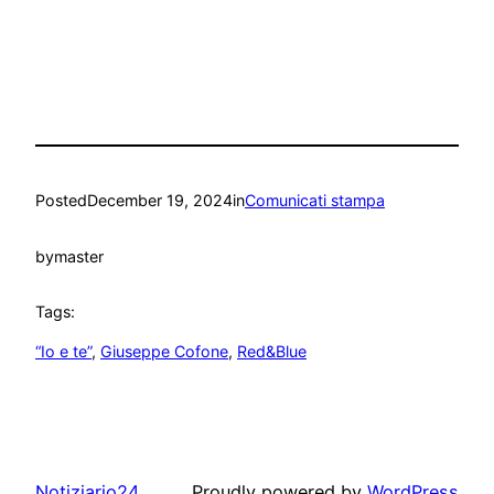
Posted
December 19, 2024
in
Comunicati stampa
by
master
Tags:
“Io e te”
, 
Giuseppe Cofone
, 
Red&Blue
Notiziario24
Proudly powered by
WordPress