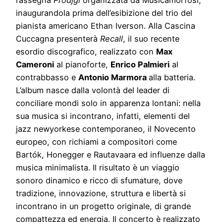
rassegna
Prodjgi
organizzata da Musicamorfosi,
inaugurandola prima dell’esibizione del trio del
pianista americano Ethan Iverson. Alla Cascina
Cuccagna presenterà
Recall
, il suo recente
esordio discografico, realizzato con
Max
Cameroni
al pianoforte,
Enrico Palmieri
al
contrabbasso e
Antonio Marmora
alla batteria.
L’album nasce dalla volontà del leader di
conciliare mondi solo in apparenza lontani: nella
sua musica si incontrano, infatti, elementi del
jazz newyorkese contemporaneo, il Novecento
europeo, con richiami a compositori come
Bartók, Honegger e Rautavaara ed influenze dalla
musica minimalista. Il risultato è un viaggio
sonoro dinamico e ricco di sfumature, dove
tradizione, innovazione, struttura e libertà si
incontrano in un progetto originale, di grande
compattezza ed energia. Il concerto è realizzato