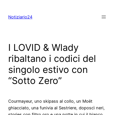
Skip
to
Notiziario24
content
I LOVID & Wlady
ribaltano i codici del
singolo estivo con
“Sotto Zero”
Courmayeur, uno skipass al collo, un Moët
ghiacciato, una funivia al Sestriere, doposcì neri,
stories con filtro oro e una notte in cui il bianco