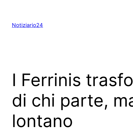
Skip
to
content
Notiziario24
I Ferrinis tras
di chi parte, 
lontano