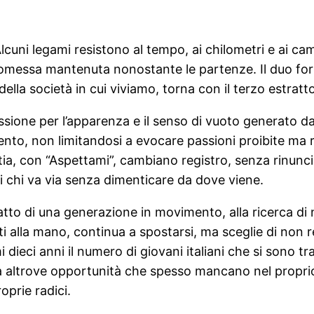
lcuni legami resistono al tempo, ai chilometri e ai ca
 promessa mantenuta nonostante le partenze. Il duo for
lla società in cui viviamo, torna con il terzo estratt
sione per l’apparenza e il senso di vuoto generato dal
mento, non limitandosi a evocare passioni proibite ma r
, con “Aspettami”, cambiano registro, senza rinunciare
 di chi va via senza dimenticare da dove viene.
ratto di una generazione in movimento, alla ricerca di n
alla mano, continua a spostarsi, ma sceglie di non rec
imi dieci anni il numero di giovani italiani che si sono t
 altrove opportunità che spesso mancano nel proprio
oprie radici.