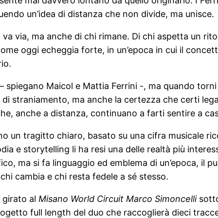
i sente mai davvero lontano da quello originario. I Fe
tuendo un’idea di distanza che non divide, ma unisce.
va via, ma anche di chi rimane. Di chi aspetta un rit
 oggi echeggia forte, in un’epoca in cui il concetto 
io.
 – spiegano Maicol e Mattia Ferrini -, ma quando torn
i straniamento, ma anche la certezza che certi legam
 che, anche a distanza, continuano a farti sentire a ca
 un tragitto chiaro, basato su una cifra musicale ric
dia e storytelling li ha resi una delle realtà più inter
fico, ma si fa linguaggio ed emblema di un’epoca, il pu
chi cambia e chi resta fedele a sé stesso.
 girato al
Misano World Circuit Marco Simoncelli
sotto
getto full length del duo che raccoglierà dieci trac