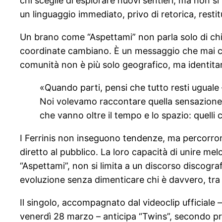
chi sceglie di esplorare nuovi sentieri, ma non s
un linguaggio immediato, privo di retorica, resti
Un brano come “Aspettami” non parla solo di chi 
coordinate cambiano. È un messaggio che mai come
comunità non è più solo geografico, ma identitar
«Quando parti, pensi che tutto resti uguale
Noi volevamo raccontare quella sensazione d
che vanno oltre il tempo e lo spazio: quelli
I Ferrinis non inseguono tendenze, ma percorrono
diretto al pubblico. La loro capacità di unire melo
“Aspettami”, non si limita a un discorso discogra
evoluzione senza dimenticare chi è davvero, tra 
Il singolo, accompagnato dal videoclip ufficiale –
venerdì 28 marzo – anticipa “Twins”, secondo pro