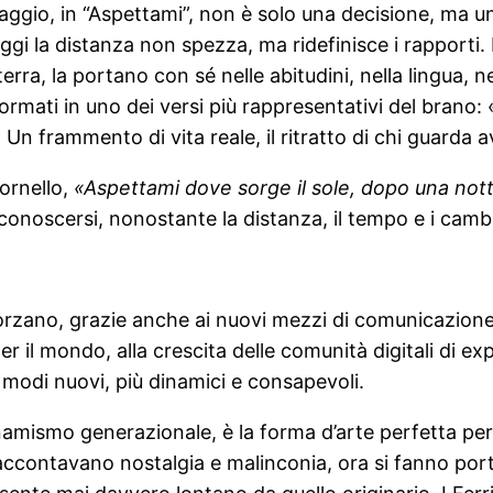
 viaggio, in “Aspettami”, non è solo una decisione, 
gi la distanza non spezza, ma ridefinisce i rapporti. I
erra, la portano con sé nelle abitudini, nella lingua, 
ormati in uno dei versi più rappresentativi del brano: 
» Un frammento di vita reale, il ritratto di chi guarda 
tornello,
«Aspettami dove sorge il sole, dopo una nott
iconoscersi, nonostante la distanza, il tempo e i camb
forzano, grazie anche ai nuovi mezzi di comunicazione 
per il mondo, alla crescita delle comunità digitali di exp
n modi nuovi, più dinamici e consapevoli.
dinamismo generazionale, è la forma d’arte perfetta p
 raccontavano nostalgia e malinconia, ora si fanno po