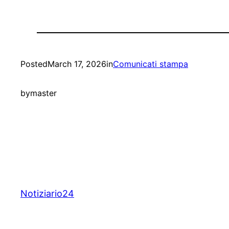
Posted
March 17, 2026
in
Comunicati stampa
by
master
Notiziario24