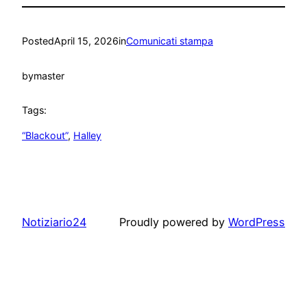
Posted
April 15, 2026
in
Comunicati stampa
by
master
Tags:
“Blackout”
, 
Halley
Notiziario24
Proudly powered by
WordPress