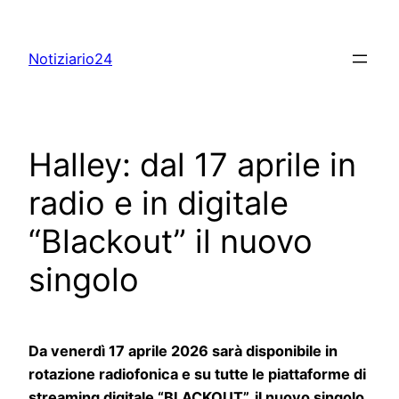
Skip
to
Notiziario24
content
Halley: dal 17 aprile in
radio e in digitale
“Blackout” il nuovo
singolo
Da venerdì 17 aprile 2026 sarà disponibile in
rotazione radiofonica e su tutte le piattaforme di
streaming digitale “BLACKOUT”, il nuovo singolo