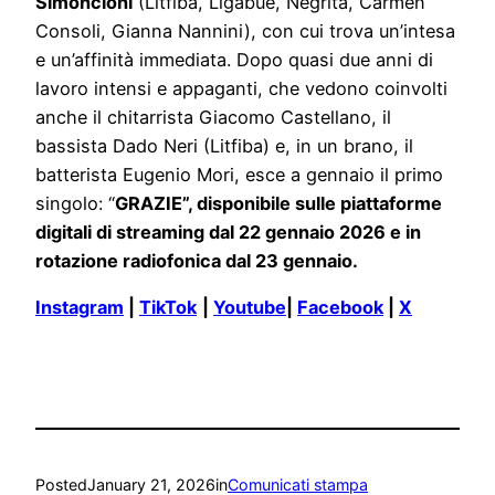
Simoncioni
(Litfiba, Ligabue, Negrita, Carmen
Consoli, Gianna Nannini), con cui trova un’intesa
e un’affinità immediata. Dopo quasi due anni di
lavoro intensi e appaganti, che vedono coinvolti
anche il chitarrista Giacomo Castellano, il
bassista Dado Neri (Litfiba) e, in un brano, il
batterista Eugenio Mori, esce a gennaio il primo
singolo: “
GRAZIE”, disponibile sulle piattaforme
digitali di streaming dal 22 gennaio 2026 e in
rotazione radiofonica dal 23 gennaio.
Instagram
|
TikTok
|
Youtube
|
Facebook
|
X
Posted
January 21, 2026
in
Comunicati stampa