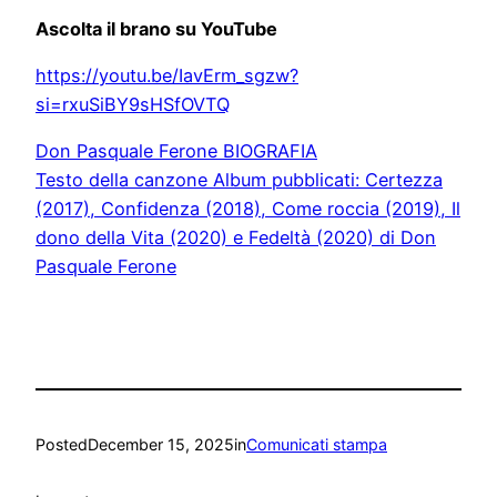
Ascolta il brano su YouTube
https://youtu.be/IavErm_sgzw?
si=rxuSiBY9sHSfOVTQ
Don Pasquale Ferone BIOGRAFIA
Testo della canzone Album pubblicati: Certezza
(2017), Confidenza (2018), Come roccia (2019), Il
dono della Vita (2020) e Fedeltà (2020) di Don
Pasquale Ferone
Posted
December 15, 2025
in
Comunicati stampa