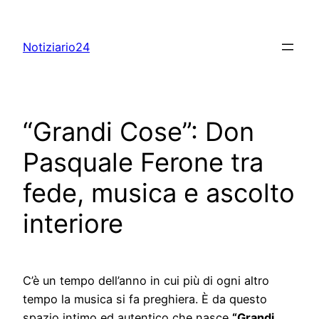
Skip
to
Notiziario24
content
“Grandi Cose”: Don
Pasquale Ferone tra
fede, musica e ascolto
interiore
C’è un tempo dell’anno in cui più di ogni altro
tempo la musica si fa preghiera. È da questo
spazio intimo ed autentico che nasce
“Grandi