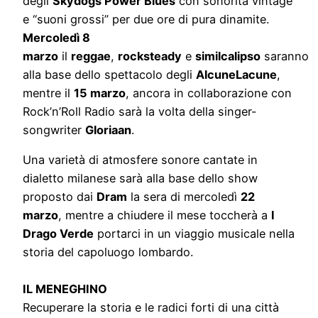
degli
Skydogs Power Blues
con sonorità vintage
e “suoni grossi” per due ore di pura dinamite.
Mercoledì 8
marzo
il
reggae
,
rocksteady
e
similcalipso
saranno
alla base dello spettacolo degli
AlcuneLacune
,
mentre il
15 marzo
, ancora in collaborazione con
Rock’n’Roll Radio sarà la volta della singer-
songwriter
Gloriaan
.
Una varietà di atmosfere sonore cantate in
dialetto milanese sarà alla base dello show
proposto dai
Dram
la sera di mercoledì
22
marzo
, mentre a chiudere il mese toccherà a
I
Drago Verde
portarci in un viaggio musicale nella
storia del capoluogo lombardo.
IL MENEGHINO
Recuperare la storia e le radici forti di una città