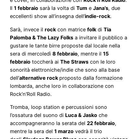
e cover, in collaborazione con
Rock’n’Roll Radio
.
Il
1 febbraio
sarà la volta di
Tum
e
Jana’s
, due
eccellenti show all’insegna dell’
indie-rock
.
Sarà, invece il
rock
con matrice
folk
di
Tia
Palomba & The Lazy Folks
a invitare il pubblico a
gustare le tante birre proposte dal locale nella
sera di mercoledì
8 febbraio
, mentre il
15
febbraio
toccherà ai
The Straws
con le loro
sonorità elettroniche/indie che sono alla base
dell’
alternative rock
proposto dalla formazione
lombarda, anche loro in collaborazione con
Rock’n’Roll Radio.
Tromba, loop station e percussioni sono
l’ossatura del suono di
Luca & Jasko
che
accompagneranno la serata del
22 febbraio
,
mentre la sera del
1 marzo
vedrà il trio