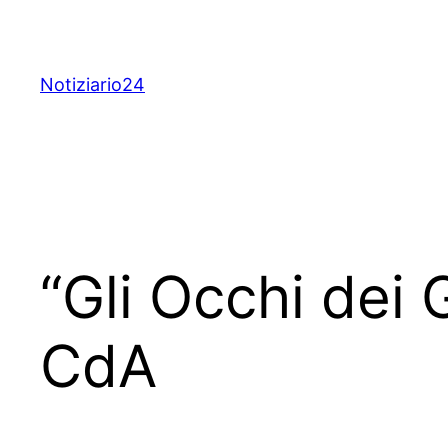
Skip
to
content
Notiziario24
“Gli Occhi dei 
CdA