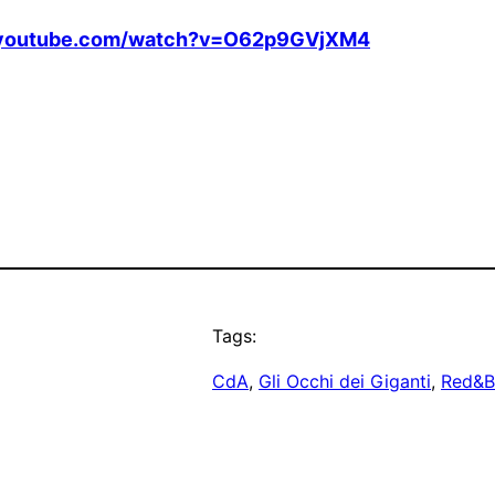
.youtube.com/watch?v=O62p9GVjXM4
Tags:
CdA
, 
Gli Occhi dei Giganti
, 
Red&B