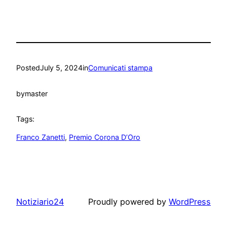
Posted
July 5, 2024
in
Comunicati stampa
by
master
Tags:
Franco Zanetti
, 
Premio Corona D’Oro
Notiziario24
Proudly powered by
WordPress