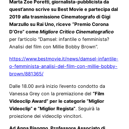
Marta Zoe Poretti, giornalista-pubblicista da
quest’anno scrive su Best Movie e partecipa dal
2019 alla trasmissione Cinematografo di Gigi
Marzullo su Rai Uno, riceve
“Premio Corona
D’Oro” come
Migliore Critico Cinematografico
per l’articolo “Damsel: infantile o femminista?
Analisi del film con Millie Bobby Brown”.
https://www.bestmovie.it/news/damsel-infantile-
o-femminista-analisi-del-film-con-millie-bobby-
brown/881365/
Dalle 18.00 avrà inizio l’evento condotto da
Vanessa Grey con la premiazione del
“Film
Videoclip Award” per le categorie “Miglior
Videoclip” e “Miglior Regista”
. Seguirà la
proiezione dei videoclip vincitori.
Ad Anna Bisogno, Professore Associato di