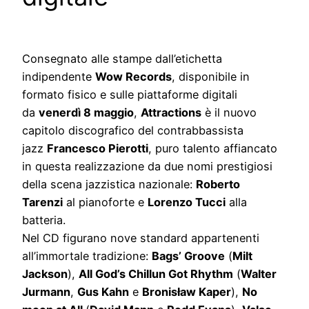
Consegnato alle stampe dall’etichetta
indipendente
Wow Records
, disponibile in
formato fisico e sulle piattaforme digitali
da
venerdì 8 maggio
,
Attractions
è il nuovo
capitolo discografico del contrabbassista
jazz
Francesco Pierotti
, puro talento affiancato
in questa realizzazione da due nomi prestigiosi
della scena jazzistica nazionale:
Roberto
Tarenzi
al pianoforte e
Lorenzo Tucci
alla
batteria.
Nel CD figurano nove standard appartenenti
all’immortale tradizione:
Bags’ Groove
(
Milt
Jackson
),
All God’s Chillun Got Rhythm
(
Walter
Jurmann
,
Gus Kahn
e
Bronisław Kaper
),
No