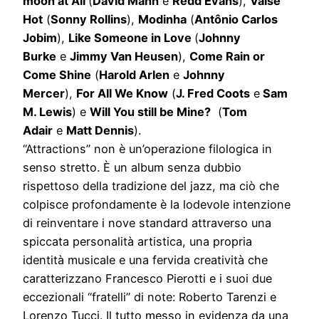
moon at All
(
David Mann
e
Redd Evans
),
Valse
Hot
(
Sonny Rollins
),
Modinha
(
Antônio Carlos
Jobim
),
Like Someone in Love
(
Johnny
Burke
e
Jimmy Van Heusen
),
Come Rain or
Come Shine
(
Harold Arlen
e
Johnny
Mercer
),
For All We Know
(
J. Fred Coots
e
Sam
M. Lewis
) e
Will You still be Mine?
(
Tom
Adair
e
Matt Dennis
).
“Attractions” non è un’operazione filologica in
senso stretto. È un album senza dubbio
rispettoso della tradizione del jazz, ma ciò che
colpisce profondamente è la lodevole intenzione
di reinventare i nove standard attraverso una
spiccata personalità artistica, una propria
identità musicale e una fervida creatività che
caratterizzano Francesco Pierotti e i suoi due
eccezionali “fratelli” di note: Roberto Tarenzi e
Lorenzo Tucci. Il tutto messo in evidenza da una