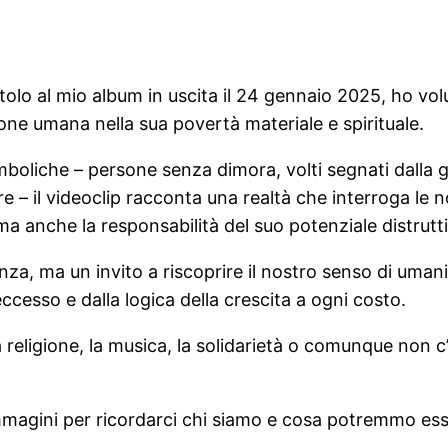
itolo al mio album in uscita il 24 gennaio 2025, ho vol
ione umana nella sua povertà materiale e spirituale.
boliche – persone senza dimora, volti segnati dalla gue
e – il videoclip racconta una realtà che interroga le n
ma anche la responsabilità del suo potenziale distrutt
za, ma un invito a riscoprire il nostro senso di umani
cesso e dalla logica della crescita a ogni costo.
 religione, la musica, la solidarietà o comunque non 
mmagini per ricordarci chi siamo e cosa potremmo esser