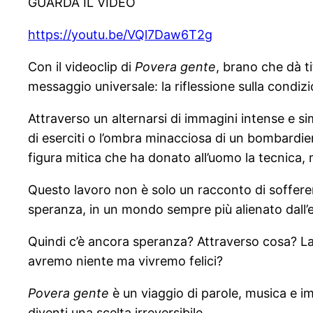
GUARDA IL VIDEO
https://youtu.be/VQl7Daw6T2g
Con il videoclip di
Povera gente
, brano che dà t
messaggio universale: la riflessione sulla condiz
Attraverso un alternarsi di immagini intense e sim
di eserciti o l’ombra minacciosa di un bombardier
figura mitica che ha donato all’uomo la tecnica, 
Questo lavoro non è solo un racconto di sofferen
speranza, in un mondo sempre più alienato dall’ec
Quindi c’è ancora speranza? Attraverso cosa? La
avremo niente ma vivremo felici?
Povera gente
è un viaggio di parole, musica e i
diventi una scelta irreversibile.