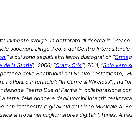
ttualmente svolge un dottorato di ricerca in “Peace 
le superiori. Dirige il coro del Centro Intercultural
oni
” a cui sono seguiti altri lavori discografici: “
Ormeg
e della Storia
“, 2006; “
Crazy Crisi
“, 2011; “
Solo vero s
mporanea delle Beatitudini del Nuovo Testamento). Ha 
ra PoPolare Interinale”; “In Carne & Wireless”); ha “p
a Fondazione Teatro Due di Parma in collaborazione con
 “La terra delle donne e degli uomini integri” realiz
con l’orchestra e gli allievi del Liceo Musicale A. Be
usica si trova nei migliori stores digitali (iTunes, Am