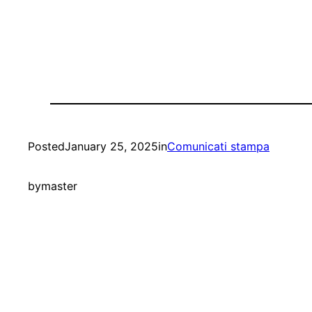
Posted
January 25, 2025
in
Comunicati stampa
by
master