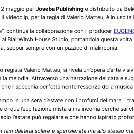
l 12 maggio per
Joseba Publishing
e distribuito da Beli
. Il videoclip, per la regia di Valerio Matteu, è in usci
e”, continua la collaborazione con il producer
EUGEN
 al BlairWitch House Studio, portandola questa volta 
na, seppur sempre con un pizzico di malinconia.
so regista Valerio Matteu, si rivela un’opera d’arte vis
la melodia. Attraverso una narrazione delicata e sug
, che rispecchia perfettamente l’essenza della musica
tempo in una sera d’estate con i profumi del mare, i t
 di quell’eccitazione mista a malinconia perché sai che
che solo l’estate può regalare e che hanno ispirato pr
 film dall’aria solare e spensierata ma allo stesso ma