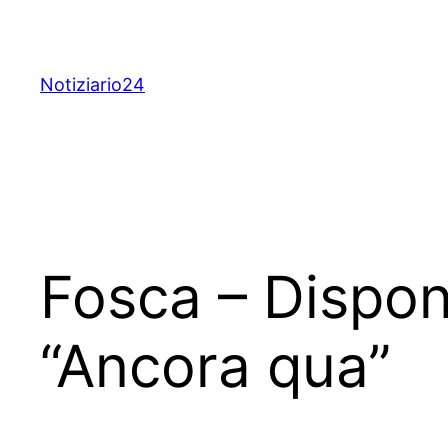
Skip
to
content
Notiziario24
Fosca – Disponi
“Ancora qua”