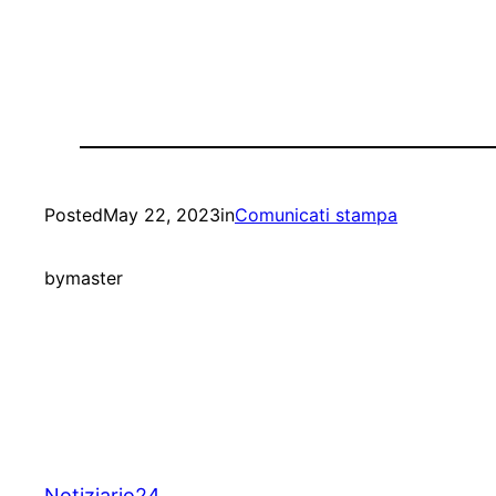
Posted
May 22, 2023
in
Comunicati stampa
by
master
Notiziario24