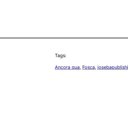
Tags:
Ancora qua
, 
Fosca
, 
josebapublish