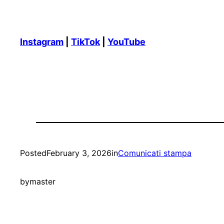
Instagram
|
TikTok
|
YouTube
Posted
February 3, 2026
in
Comunicati stampa
by
master