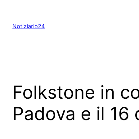
Skip
to
content
Notiziario24
Folkstone in co
Padova e il 16 