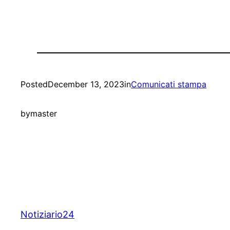
Posted
December 13, 2023
in
Comunicati stampa
by
master
Notiziario24