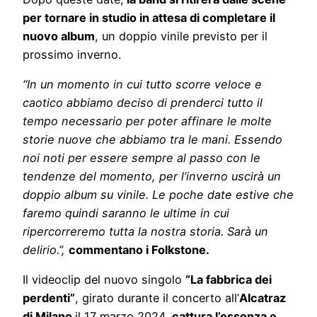
per tornare in studio in attesa di completare il
nuovo album
, un doppio vinile previsto per il
prossimo inverno.
“In un momento in cui tutto scorre veloce e
caotico abbiamo deciso di prenderci tutto il
tempo necessario per poter affinare le molte
storie nuove che abbiamo tra le mani. Essendo
noi noti per essere sempre al passo con le
tendenze del momento, per l’inverno uscirà un
doppio album su vinile. Le poche date estive che
faremo quindi saranno le ultime in cui
ripercorreremo tutta la nostra storia. Sarà un
delirio.”,
commentano i
Folkstone.
Il videoclip del nuovo singolo
“La fabbrica dei
perdenti”
, girato durante il concerto all’
Alcatraz
di Milano
il 17 marzo 2024,
cattura l’essenza e