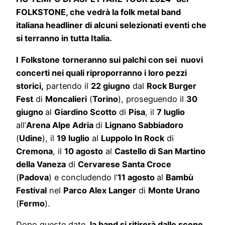
FOLKSTONE, che vedrà la folk metal band
italiana headliner di alcuni selezionati eventi che
si terranno in tutta Italia.
I
Folkstone
torneranno sui palchi con sei nuovi
concerti nei quali riproporranno i loro pezzi
storici,
partendo il
22 giugno
dal
Rock Burger
Fest
di
Moncalieri
(
Torino
), proseguendo il
30
giugno
al
Giardino Scotto
di
Pisa
, il
7 luglio
all’
Arena Alpe Adria
di
Lignano Sabbiadoro
(
Udine
), il
19 luglio
al
Luppolo In Rock
di
Cremona
, il
10 agosto
al
Castello di San Martino
della Vaneza
di
Cervarese Santa Croce
(
Padova
) e concludendo l’
11 agosto
al
Bambù
Festival
nel
Parco Alex Langer
di
Monte Urano
(
Fermo
).
Dopo queste date,
la band si ritirerà dalle scene