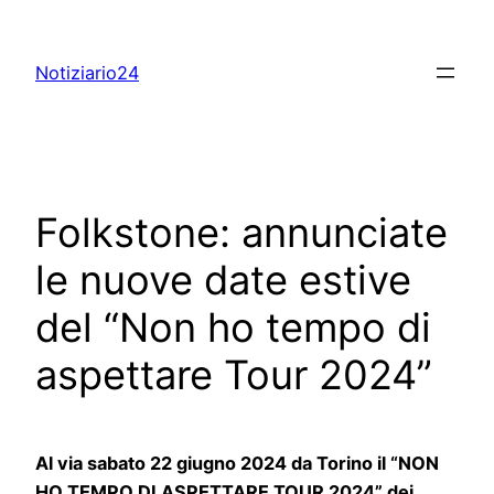
Skip
to
Notiziario24
content
Folkstone: annunciate
le nuove date estive
del “Non ho tempo di
aspettare Tour 2024”
Al via sabato 22 giugno 2024 da Torino il “NON
HO TEMPO DI ASPETTARE TOUR 2024” dei