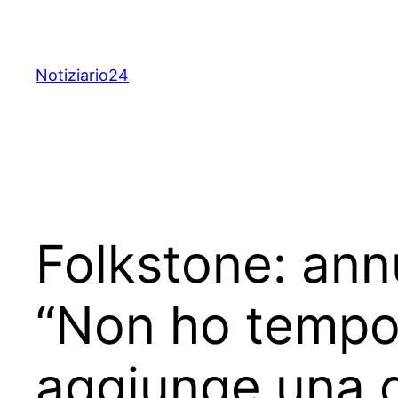
Skip
to
content
Notiziario24
Folkstone: annu
“Non ho tempo 
aggiunge una 