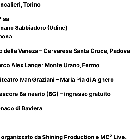
calieri, Torino
Pisa
ignano Sabbiadoro (Udine)
emona
no della Vaneza – Cervarese Santa Croce, Padova
arco Alex Langer Monte Urano, Fermo
eatro Ivan Graziani – Maria Pia di Alghero
score Balneario (BG) – ingresso gratuito
naco di Baviera
ganizzato da Shining Production e MC² Live.