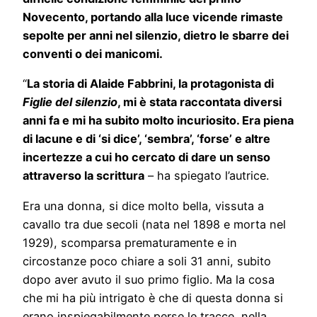
Novecento, portando alla luce vicende rimaste
sepolte per anni nel silenzio, dietro le sbarre dei
conventi o dei manicomi.
“
La storia di Alaide Fabbrini, la protagonista di
Figlie del silenzio
, mi è stata raccontata diversi
anni fa e mi ha subito molto incuriosito. Era piena
di lacune e di ‘si dice’, ‘sembra’, ‘forse’ e altre
incertezze
a cui ho cercato di dare un senso
attraverso la scrittura
– ha spiegato l’autrice.
Era una donna, si dice molto bella, vissuta a
cavallo tra due secoli (nata nel 1898 e morta nel
1929), scomparsa prematuramente e in
circostanze poco chiare a soli 31 anni, subito
dopo aver avuto il suo primo figlio. Ma la cosa
che mi ha più intrigato è che di questa donna si
erano inspiegabilmente perse le tracce, nella