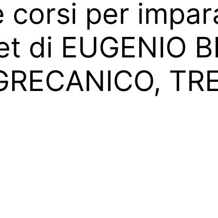
corsi per impara
 set di EUGENIO
GRECANICO, TR