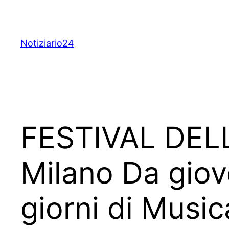
Skip
to
content
Notiziario24
FESTIVAL DELLA
Milano Da giov
giorni di Music