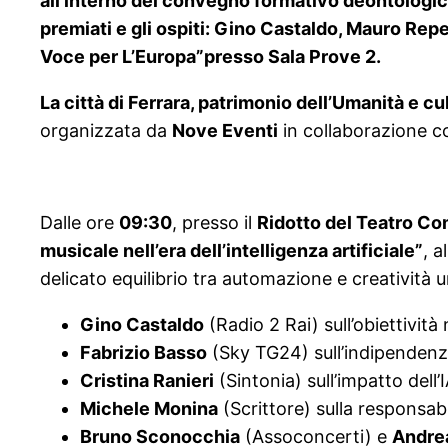
all’interno del convegno formativo deontologico “
premiati e gli ospiti: Gino Castaldo, Mauro Repet
Voce per L’Europa”presso Sala Prove 2.
La città di Ferrara, patrimonio dell’Umanità e cu
organizzata da
Nove Eventi
in collaborazione co
Dalle ore
09:30
, presso il
Ridotto del Teatro C
musicale nell’era dell’intelligenza artificiale”
, a
delicato equilibrio tra automazione e creatività
Gino Castaldo
(Radio 2 Rai) sull’obiettività 
Fabrizio Basso
(Sky TG24) sull’indipendenza 
Cristina Ranieri
(Sintonia) sull’impatto dell’I
Michele Monina
(Scrittore) sulla responsabil
Bruno Sconocchia
(Assoconcerti) e
Andre