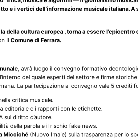
Etica, musica e algoritmi — Il giornalismo musicale ne
to e i vertici dell’informazione musicale italiana. A
lla della cultura europea , torna a essere l’epicentro
n il
Comune di Ferrara.
omunale
, avrà luogo il convegno formativo deontolog
ll’interno del quale esperti del settore e firme storich
 umana. La partecipazione al convegno vale 5 crediti f
nella critica musicale.
editoriale e i rapporti con le etichette.
A sul diritto d’autore.
ità della parola e il rischio fake news.
a Micciché
(Nuovo Imaie) sulla trasparenza per lo spett