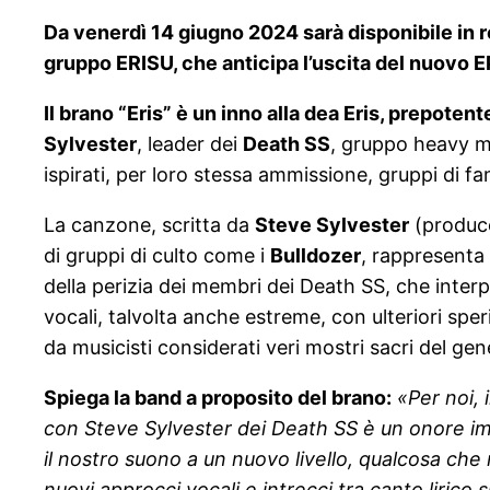
Da venerdì 14 giugno 2024 sarà disponibile in ro
gruppo ERISU, che anticipa l’uscita del nuov
Il brano “Eris” è un inno alla dea Eris, prepotent
Sylvester
, leader dei
Death SS
, gruppo heavy me
ispirati, per loro stessa ammissione, gruppi di 
La canzone, scritta da
Steve Sylvester
(produce
di gruppi di culto come i
Bulldozer
, rappresenta 
della perizia dei membri dei Death SS, che inter
vocali, talvolta anche estreme, con ulteriori spe
da musicisti considerati veri mostri sacri del gen
Spiega la band a proposito del brano:
«Per noi, 
con Steve Sylvester dei Death SS è un onore im
il nostro suono a un nuovo livello, qualcosa ch
nuovi approcci vocali e intrecci tra canto liri