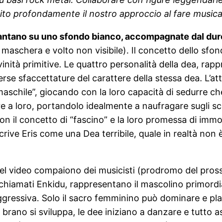
hito profondamente il nostro approccio al fare musica
 cantano su uno sfondo bianco, accompagnate dal dur
maschera e volto non visibile). Il concetto dello sfo
ivinità primitive. Le quattro personalità della dea, r
erse sfaccettature del carattere della stessa dea. L’a
schile”, giocando con la loro capacità di sedurre che 
e a loro, portandolo idealmente a naufragare sugli sc
n il concetto di “fascino” e la loro promessa di imm
ve Eris come una Dea terribile, quale in realtà non 
, nel video compaiono dei musicisti (prodromo del pro
chiamati Enkidu, rappresentano il mascolino primordia
aggressiva. Solo il sacro femminino può dominare e p
brano si sviluppa, le dee iniziano a danzare e tutto 