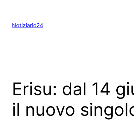
Skip
to
content
Notiziario24
Erisu: dal 14 gi
il nuovo singol