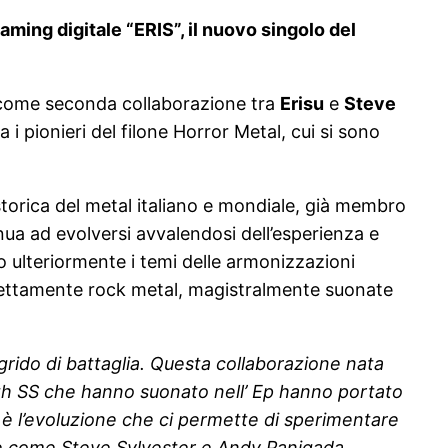
aming digitale “ERIS”, il nuovo singolo del
ome seconda collaborazione tra
Erisu
e
Steve
i pionieri del filone Horror Metal, cui si sono
torica del metal italiano e mondiale, già membro
inua ad evolversi avvalendosi dell’esperienza e
o ulteriormente i temi delle armonizzazioni
à prettamente rock metal, magistralmente suonate
 grido di battaglia. Questa collaborazione nata
ath SS che hanno suonato nell’ Ep hanno portato
 è l’evoluzione che ci permette di sperimentare
arie come Steve Sylvester e Andy Panigada