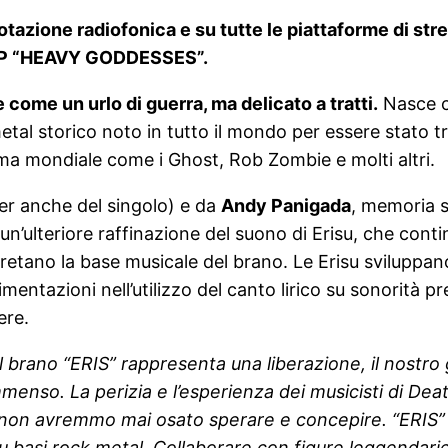
tazione radiofonica e su tutte le piattaforme di stre
o EP “HEAVY GODDESSES”.
e come un urlo di guerra, ma delicato a tratti.
Nasce c
tal storico noto in tutto il mondo per essere stato tra 
fama mondiale come i Ghost, Rob Zombie e molti altri.
r anche del singolo) e da
Andy Panigada
, memoria s
un’ulteriore raffinazione del suono di Erisu, che cont
pretano la base musicale del brano. Le Erisu sviluppan
rimentazioni nell’utilizzo del canto lirico su sonorit
ere.
il brano “ERIS” rappresenta una liberazione, il nostro
menso. La perizia e l’esperienza dei musicisti di De
e non avremmo mai osato sperare e concepire. “ERIS”
co su basi rock metal. Collaborare con figure leggend