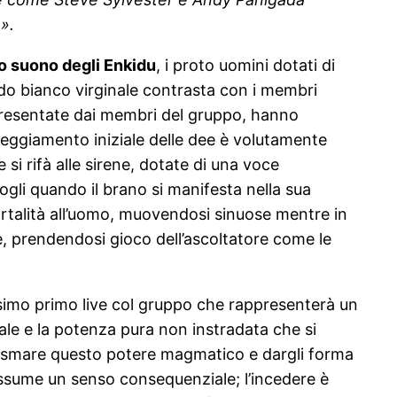
».
o suono degli Enkidu
, i proto uomini dotati di
ndo bianco virginale contrasta con i membri
appresentate dai membri del gruppo, hanno
tteggiamento iniziale delle dee è volutamente
si rifà alle sirene, dotate di una voce
ogli quando il brano si manifesta nella sua
ortalità all’uomo, muovendosi sinuose mentre in
è, prendendosi gioco dell’ascoltatore come le
ssimo primo live col gruppo che rappresenterà un
le e la potenza pura non instradata che si
lasmare questo potere magmatico e dargli forma
assume un senso consequenziale; l’incedere è