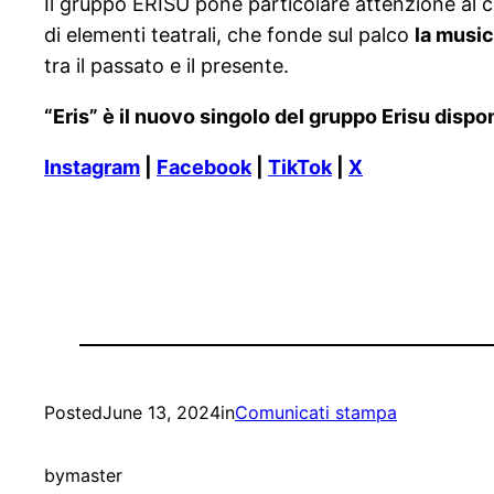
Il gruppo ERISU pone particolare attenzione al co
di elementi teatrali, che fonde sul palco
la music
tra il passato e il presente.
“Eris” è il nuovo singolo del gruppo Erisu dispo
Instagram
|
Facebook
|
TikTok
|
X
Posted
June 13, 2024
in
Comunicati stampa
by
master