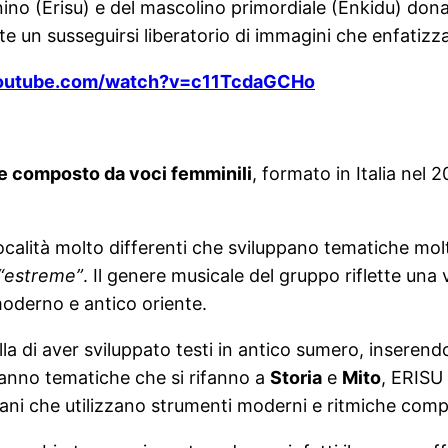
no (Erisu) e del mascolino primordiale (Enkidu) dona 
 un susseguirsi liberatorio di immagini che enfatizza
youtube.com/watch?v=c11TcdaGCHo
e composto da voci femminili
, formato in Italia nel
calità molto differenti che sviluppano tematiche mo
“estreme”
. Il genere musicale del gruppo riflette una v
moderno e antico oriente.
lla di aver sviluppato testi in antico sumero, inserendo
hanno tematiche che si rifanno a
Storia
e
Mito
, ERISU 
brani che utilizzano strumenti moderni e ritmiche comp