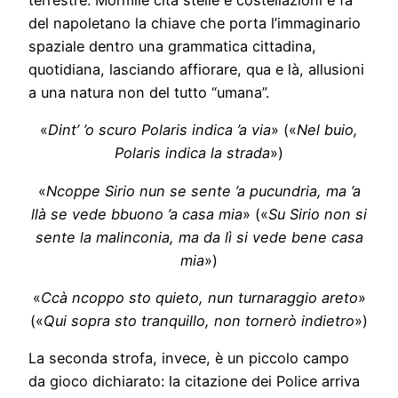
terrestre. Mormile cita stelle e costellazioni e fa
del napoletano la chiave che porta l’immaginario
spaziale dentro una grammatica cittadina,
quotidiana, lasciando affiorare, qua e là, allusioni
a una natura non del tutto “umana”.
«
Dint’ ’o scuro Polaris indica ’a via
» («
Nel buio,
Polaris indica la strada
»)
«
Ncoppe Sirio nun se sente ’a pucundria, ma ’a
llà se vede bbuono ’a casa mia
» («
Su Sirio non si
sente la malinconia, ma da lì si vede bene casa
mia
»)
«
Ccà ncoppo sto quieto, nun turnaraggio areto
»
(«
Qui sopra sto tranquillo, non tornerò indietro
»)
La seconda strofa, invece, è un piccolo campo
da gioco dichiarato: la citazione dei Police arriva