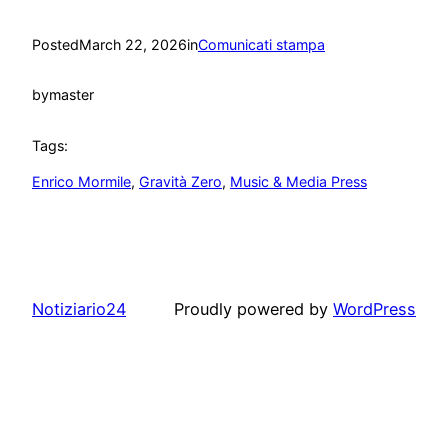
Posted
March 22, 2026
in
Comunicati stampa
by
master
Tags:
Enrico Mormile
, 
Gravità Zero
, 
Music & Media Press
Notiziario24
Proudly powered by
WordPress