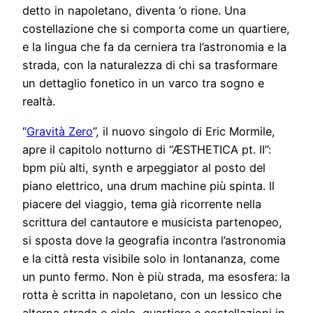
detto in napoletano, diventa ’o rione. Una
costellazione che si comporta come un quartiere,
e la lingua che fa da cerniera tra l’astronomia e la
strada, con la naturalezza di chi sa trasformare
un dettaglio fonetico in un varco tra sogno e
realtà.
“
Gravità Zero
”, il nuovo singolo di Eric Mormile,
apre il capitolo notturno di “ÆSTHETICA pt. II”:
bpm più alti, synth e arpeggiator al posto del
piano elettrico, una drum machine più spinta. Il
piacere del viaggio, tema già ricorrente nella
scrittura del cantautore e musicista partenopeo,
si sposta dove la geografia incontra l’astronomia
e la città resta visibile solo in lontananza, come
un punto fermo. Non è più strada, ma esosfera: la
rotta è scritta in napoletano, con un lessico che
alterna strada e cielo, quartiere e costellazioni in