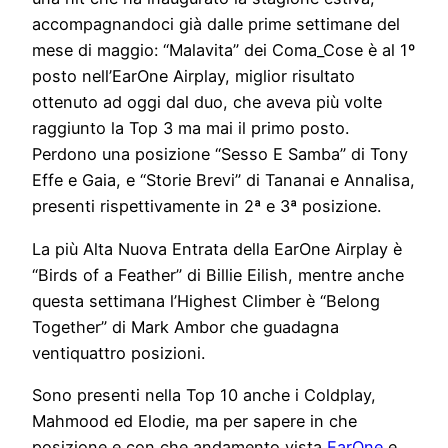
accompagnandoci già dalle prime settimane del
mese di maggio: “Malavita” dei Coma_Cose è al 1º
posto nell’EarOne Airplay, miglior risultato
ottenuto ad oggi dal duo, che aveva più volte
raggiunto la Top 3 ma mai il primo posto.
Perdono una posizione “Sesso E Samba” di Tony
Effe e Gaia, e “Storie Brevi” di Tananai e Annalisa,
presenti rispettivamente in 2ª e 3ª posizione.
La più Alta Nuova Entrata della EarOne Airplay è
“Birds of a Feather” di Billie Eilish, mentre anche
questa settimana l’Highest Climber è “Belong
Together” di Mark Ambor che guadagna
ventiquattro posizioni.
Sono presenti nella Top 10 anche i Coldplay,
Mahmood ed Elodie, ma per sapere in che
posizione e con che andamento vista
EarOne
e