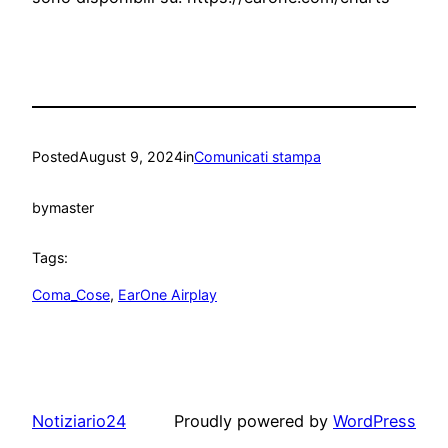
Posted
August 9, 2024
in
Comunicati stampa
by
master
Tags:
Coma_Cose
, 
EarOne Airplay
Notiziario24
Proudly powered by
WordPress