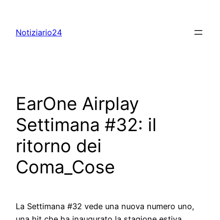
Skip
to
Notiziario24
content
EarOne Airplay
Settimana #32: il
ritorno dei
Coma_Cose
La Settimana #32 vede una nuova numero uno,
una hit che ha inaugurato la stagione estiva,