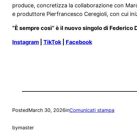
produce, concretizza la collaborazione con Marco
e produttore Pierfrancesco Ceregioli, con cui ini
“È sempre così” è il nuovo singolo di Federico Di
Instagram
|
TikTok
|
Facebook
Posted
March 30, 2026
in
Comunicati stampa
by
master