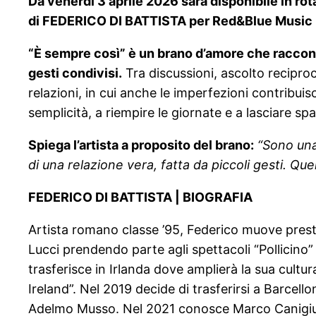
Da venerdì 3 aprile 2026 sarà disponibile in ro
di FEDERICO DI BATTISTA per Red&Blue Music Re
“È sempre così” è un brano d’amore che racconta
gesti condivisi.
Tra discussioni, ascolto recipro
relazioni, in cui anche le imperfezioni contribui
semplicità, a riempire le giornate e a lasciare sp
Spiega l’artista a proposito del brano:
“Sono una
di una relazione vera, fatta da piccoli gesti. Qu
FEDERICO DI BATTISTA | BIOGRAFIA
Artista romano classe ’95, Federico muove presto 
Lucci prendendo parte agli spettacoli “Pollicino” 
trasferisce in Irlanda dove amplierà la sua cultur
Ireland”. Nel 2019 decide di trasferirsi a Barcel
Adelmo Musso. Nel 2021 conosce Marco Canigiula e