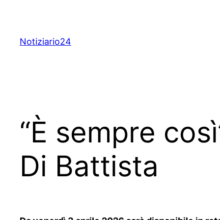
Skip
to
content
Notiziario24
“È sempre così”
Di Battista