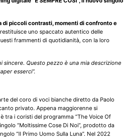
aming digitale “È SEMPRE COSÌ”, il nuovo singolo
 di piccoli contrasti, momenti di confronto e
restituisce uno spaccato autentico delle
uesti frammenti di quotidianità, con la loro
ni sincere. Questo pezzo è una mia descrizione
aper esserci”.
arte del coro di voci bianche diretto da Paolo
 di canto privato. Appena maggiorenne si
6 è tra i coristi del programma “The Voice Of
 singolo “Moltissime Cose Di Noi”, prodotto da
singolo “Il Primo Uomo Sulla Luna”. Nel 2022