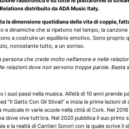
tazione radiofonica e su tutte le piattaforme di stre
lations distribuito da ADA Music Italy.
 la dimensione quotidiana della vita di coppia, fatta
co e dinamiche che si ripetono nel tempo, la canzone 
scono a costruire un equilibrio emotivo. Sono proprio q
azio, nonostante tutto, a un sorriso.
 persona che crede molto nell’amore e nelle relazio
elle relazioni dove non servono troppe parole. Basta s
i suoi passi nella musica. All’età di 10 anni prende p
ed “Il Gatto Con Gli Stivali” e inizia le prime lezioni
a musicale in varie scuole nella città di Cork. Nel 201
lona dove vive tutt’ora. Nel 2020 pubblica il suo primo
 la realtà di Cantieri Sonori con la quale scrive il 