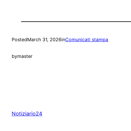
Posted
March 31, 2026
in
Comunicati stampa
by
master
Notiziario24