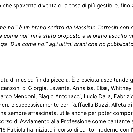
iò che spaventa diventa qualcosa di più gestibile, fino
e noi” è un brano scritto da Massimo Torresin con cui 
ue come noi” mi è stato proposto e al primo ascolto mi
 lega “Due come noi” agli ultimi brani che ho pubblica
a di musica fin da piccola. È cresciuta ascoltando gene
le canzoni di Giorgia, Levante, Annalisa, Elisa, Whitne
arco Mengoni, Biagio Antonacci, Lucio Dalla, Fabrizio
Hera e successivamente con Raffaella Buzzi. All’età d
l’ha sempre affascinata, utile anche per poter compo
corso di Avviamento alla Professione come cantante 
016 Fabiola ha iniziato il corso di canto moderno con 