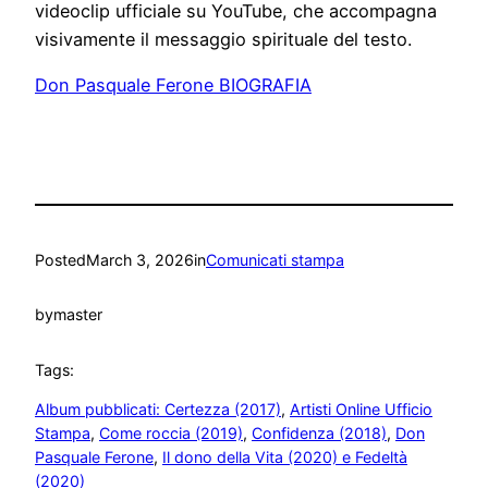
videoclip ufficiale su YouTube, che accompagna
visivamente il messaggio spirituale del testo.
Don Pasquale Ferone BIOGRAFIA
Posted
March 3, 2026
in
Comunicati stampa
by
master
Tags:
Album pubblicati: Certezza (2017)
, 
Artisti Online Ufficio
Stampa
, 
Come roccia (2019)
, 
Confidenza (2018)
, 
Don
Pasquale Ferone
, 
Il dono della Vita (2020) e Fedeltà
(2020)