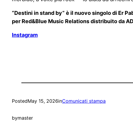
“Destini in stand by” è il nuovo singolo di Er P
per Red&Blue Music Relations distribuito da AD
Instagram
Posted
May 15, 2026
in
Comunicati stampa
by
master