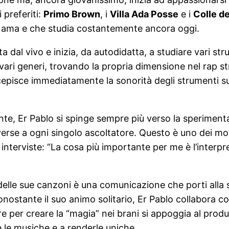
 preferiti:
Primo Brown
, i
Villa Ada Posse
e i
Colle d
e ama e che studia costantemente ancora oggi.
ta dal vivo e inizia, da autodidatta, a studiare vari st
ari generi, trovando la propria dimensione nel rap st
rcepisce immediatamente la sonorità degli strumenti s
e, Er Pablo si spinge sempre più verso la sperimenta
erse a ogni singolo ascoltatore. Questo è uno dei mot
 interviste: “La cosa più importante per me è l’interp
 delle sue canzoni è una comunicazione che porti alla
stante il suo animo solitario, Er Pablo collabora con m
re per creare la “magia” nei brani si appoggia al prod
e le musiche e a renderle uniche.