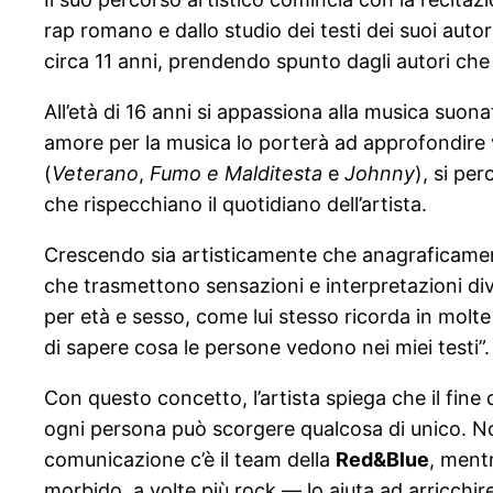
rap romano e dallo studio dei testi dei suoi autori
circa 11 anni, prendendo spunto dagli autori ch
All’età di 16 anni si appassiona alla musica suona
amore per la musica lo porterà ad approfondire v
(
Veterano
,
Fumo e Malditesta
e
Johnny
), si pe
che rispecchiano il quotidiano dell’artista.
Crescendo sia artisticamente che anagraficament
che trasmettono sensazioni e interpretazioni div
per età e sesso, come lui stesso ricorda in molte
di sapere cosa le persone vedono nei miei testi”.
Con questo concetto, l’artista spiega che il fine
ogni persona può scorgere qualcosa di unico. Nono
comunicazione c’è il team della
Red&Blue
, ment
morbido, a volte più rock — lo aiuta ad arricchir