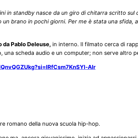
ini in standby nasce da un giro di chitarra scritto sul
to un brano in pochi giorni. Per me è stata una sfida,
to da Pablo Deleuse,
in interno. Il filmato cerca di rap
no, una scheda audio e un computer; non serve altro
/vIQnvQGZUkg?si=lRfCsm7KnSYl-AIr
ore romano della nuova scuola hip-hop.
zione ma, ancora giovanissimo, inizia ad appassionars