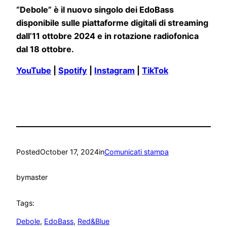
“Debole” è il nuovo singolo dei EdoBass
disponibile sulle piattaforme digitali di streaming
dall’11 ottobre 2024 e in rotazione radiofonica
dal 18 ottobre.
YouTube
|
Spotify
|
Instagram
|
TikTok
Posted
October 17, 2024
in
Comunicati stampa
by
master
Tags:
Debole
, 
EdoBass
, 
Red&Blue