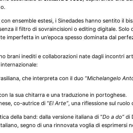
no.
ti con ensemble estesi, i Sinedades hanno sentito il b
enza il filtro di sovraincisioni o editing digitale. So
nte imperfetta in un’epoca spesso dominata dal perfez
 brani inediti e collaborazioni nate dagli incontri art
 internazionale:
siliana, che interpreta con il duo “
Michelangelo Anto
on la sua chitarra e una traduzione in portoghese.
nese, co-autrice di “
El Arte”
, una riflessione sul ruolo
ica della band: dalla versione italiana di “
Do a do”
di 
italiano, segno di una rinnovata voglia di esprimersi n