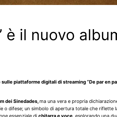
 è il nuovo albu
 sulle piattaforme digitali di streaming “De par en par
lbum dei Sinedades,
ma una vera e propria dichiarazione
ie o difese; un simbolo di apertura totale che riflette
zione essenziale di
chitarra e voce
, esplorando una dua