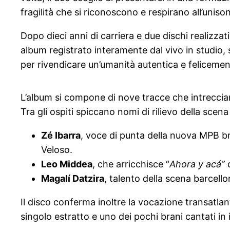
fragilità che si riconoscono e respirano all’uniso
Dopo dieci anni di carriera e due dischi realizza
album registrato interamente dal vivo in studio, s
per rivendicare un’umanità autentica e feliceme
L’album si compone di nove tracce che intrecciano
Tra gli ospiti spiccano nomi di rilievo della scena
Zé Ibarra
, voce di punta della nuova MPB bra
Veloso.
Leo Middea
, che arricchisce “
Ahora y acá”
c
Magalí Datzira
, talento della scena barcello
Il disco conferma inoltre la vocazione transatlant
singolo estratto e uno dei pochi brani cantati in 