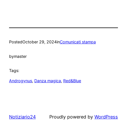
Posted
October 29, 2024
in
Comunicati stampa
by
master
Tags:
Androgynus
, 
Danza magica
, 
Red&Blue
Notiziario24
Proudly powered by
WordPress