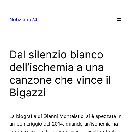
Skip
to
Notiziario24
content
Dal silenzio bianco
dell’ischemia a una
canzone che vince il
Bigazzi
La biografia di Gianni Montelatici si è spezzata in
un pomeriggio del 2014, quando un’ischemia ha
imposto un blackout improvviso, resettando il